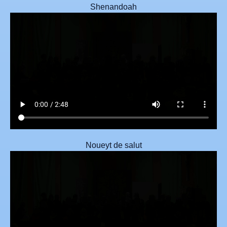
Shenandoah
Noueyt de salut