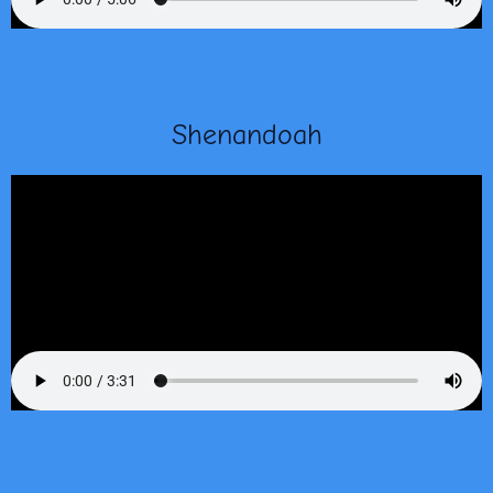
Shenandoah